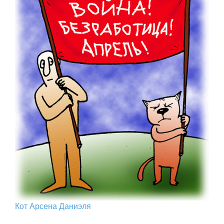
Кот Арcена Даниэля