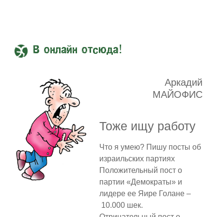
В онлайн отсюда!
Аркадий
МАЙОФИС
Тоже ищу работу
Что я умею? Пишу посты об
израильских партиях
Положительный пост о
партии «Демократы» и
лидере ее Яире Голане –
10.000 шек.
Отрицательный пост о