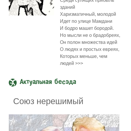
Среди сулящих прибыль
зданий
Харизматичный, молодой
Идет по улице Мамдани
И бодро машет бородой.
Но мысли не о брадобреях,
Он полон множества идей
О людях и простых евреях,
Которых меньше, чем
людей >>>
Актуальная бесэда
Союз нерешимый