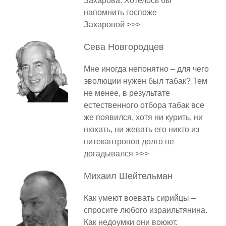
Захарова. Хотелось бы
напомнить госпоже
Захаровой >>>
Сева
Новгородцев
Мне иногда непонятно – для чего
эволюции нужен был табак? Тем
не менее, в результате
естественного отбора табак все
же появился, хотя ни курить, ни
нюхать, ни жевать его никто из
питекантропов долго не
догадывался >>>
Михаил
Шейтельман
Как умеют воевать сирийцы –
спросите любого израильтянина.
Как недоумки они воюют.