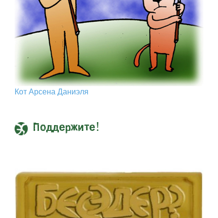
Кот Арcена Даниэля
Поддержите!