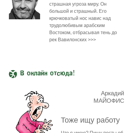
страшная угроза миру. Он
большой и страшный. Его
крючковатый нос навис над
трудолюбивым арабским
Востоком, отбрасывая тень до
рек Вавилонских >>>
В онлайн отсюда!
Аркадий
МАЙОФИС
Тоже ищу работу
Что я умею? Пишу посты об