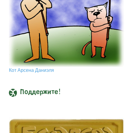
Кот Арcена Даниэля
Поддержите!