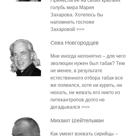
Принесла ее на своих крыльях
голубь мира Мария
Захарова. Хотелось бы
напомнить госпоже
Захаровой >>>
Сева
Новгородцев
Мне иногда непонятно – для чего
эволюции нужен был табак? Тем
не менее, в результате
естественного отбора табак все
же появился, хотя ни курить, ни
нюхать, ни жевать его никто из
питекантропов долго не
догадывался >>>
Михаил
Шейтельман
Как умеют воевать сирийцы –