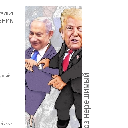
талья
ЗНИК
Союз нерешимый
даний
,
й >>>