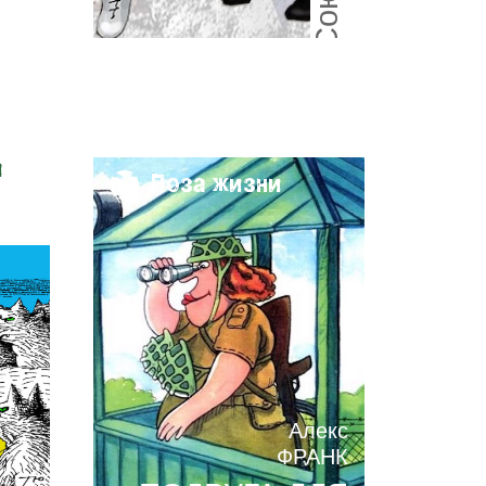
и
Поза жизни
Алекс
ФРАНК