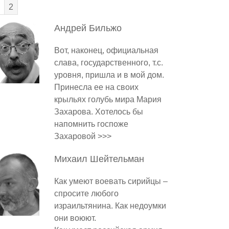
2
Андрей
Бильжо
Вот, наконец, официальная
слава, государственного, т.с.
уровня, пришла и в мой дом.
Принесла ее на своих
крыльях голубь мира Мария
Захарова. Хотелось бы
напомнить госпоже
Захаровой >>>
Михаил
Шейтельман
Как умеют воевать сирийцы –
спросите любого
израильтянина. Как недоумки
они воюют.