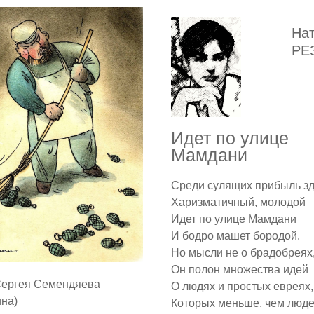
На
РЕ
Идет по улице
Мамдани
Среди сулящих прибыль з
Харизматичный, молодой
Идет по улице Мамдани
И бодро машет бородой.
Но мысли не о брадобреях
Он полон множества идей
Сергея Семендяева
О людях и простых евреях,
ина)
Которых меньше, чем люде