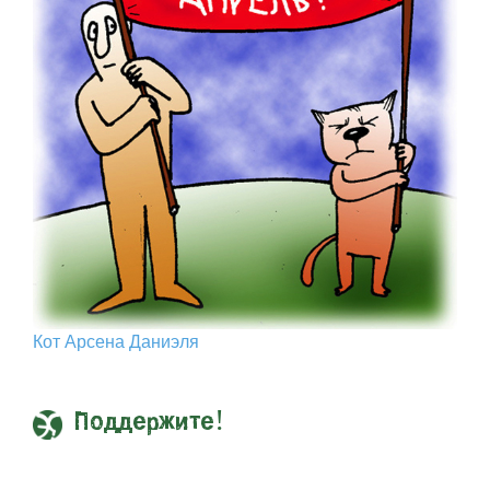
Кот Арcена Даниэля
Поддержите!