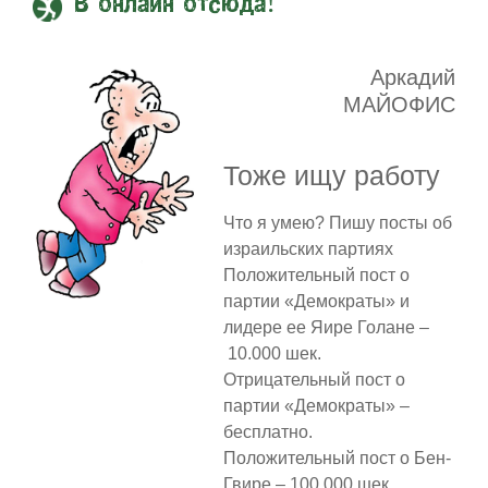
В онлайн отсюда!
Аркадий
МАЙОФИС
Тоже ищу работу
Что я умею? Пишу посты об
израильских партиях
Положительный пост о
партии «Демократы» и
лидере ее Яире Голане –
10.000 шек.
Отрицательный пост о
партии «Демократы» –
бесплатно.
Положительный пост о Бен-
Гвире – 100.000 шек.