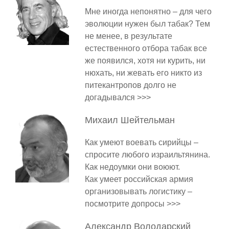
Мне иногда непонятно – для чего
эволюции нужен был табак? Тем
не менее, в результате
естественного отбора табак все
же появился, хотя ни курить, ни
нюхать, ни жевать его никто из
питекантропов долго не
догадывался >>>
Михаил
Шейтельман
Как умеют воевать сирийцы –
спросите любого израильтянина.
Как недоумки они воюют.
Как умеет российская армия
организовывать логистику –
посмотрите допросы >>>
Александр
Володарский