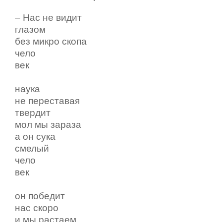
– Нас не видит
глазом
без микро скопа
чело
век
наука
не переставая
твердит
мол мы зараза
а он сука
смелый
чело
век
он победит
нас скоро
и мы растаем