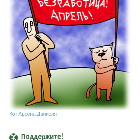
Кот Арcена Даниэля
Поддержите!