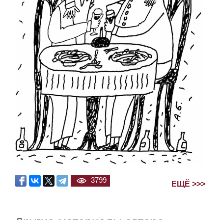
3799
ЕЩЁ >>>