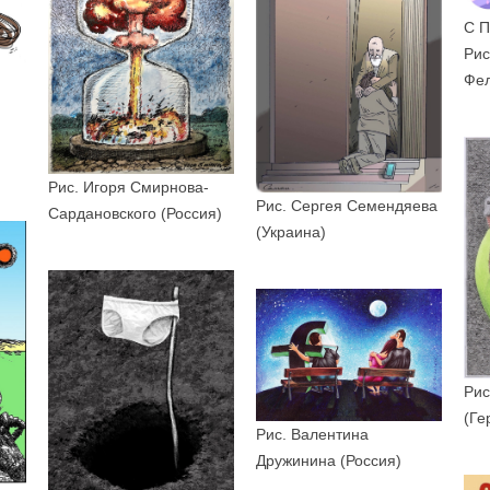
С 
Рис
Фе
Рис. Игоря Смирнова-
Рис. Сергея Семендяева
Сардановского (Россия)
(Украина)
Рис
(Ге
Рис. Валентина
Дружинина (Россия)