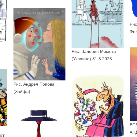
Рис
Фе
о
Рис. Валерия Момота
(Украина) 31.3.2025
Рис. Андрея Попова
(Хайфа)
ВС
АН
КТ