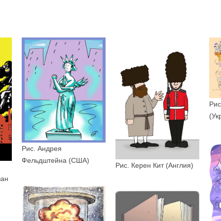
Рис
(Ук
Рис. Андрея
Фельдштейна (США)
Рис. Керен Кит (Англия)
ван