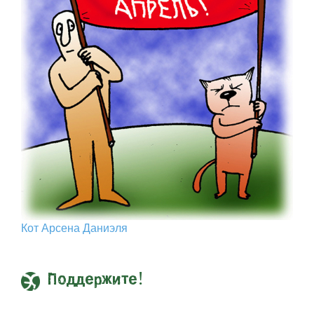
Кот Арcена Даниэля
Поддержите!