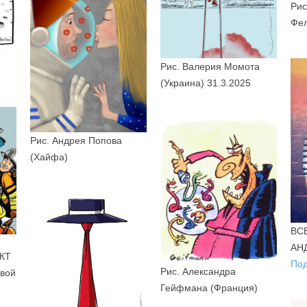
Рис
Фе
о
Рис. Валерия Момота
(Украина) 31.3.2025
Рис. Андрея Попова
(Хайфа)
ВС
АН
КТ
Под
Рис. Александра
вой
Гейфмана (Франция)