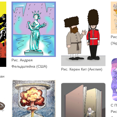
Рис
(Ук
Рис. Андрея
Фельдштейна (США)
Рис. Керен Кит (Англия)
ван
С 
Рис