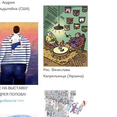
. Андрея
льдштейна (США)
Рис. Вячеслава
Капрельянца (Украина)
Е НА ВЫСТАВКУ
ДРЕЯ ПОПОВА!
робности >>>