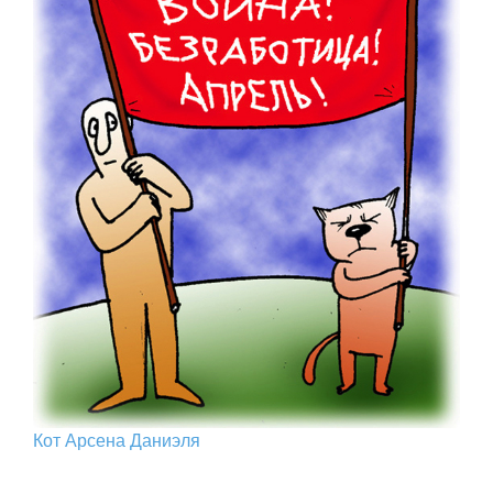
Кот Арcена Даниэля