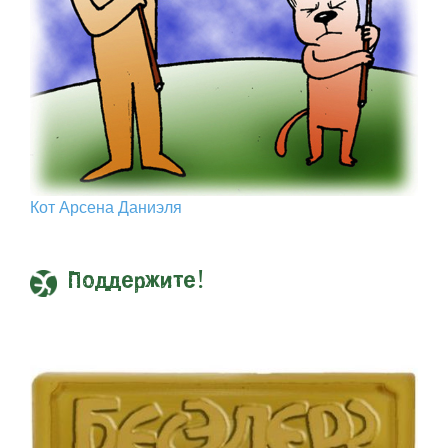
Кот Арcена Даниэля
Поддержите!