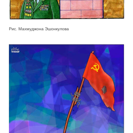
Рис. Махмуджона Эшонкулова