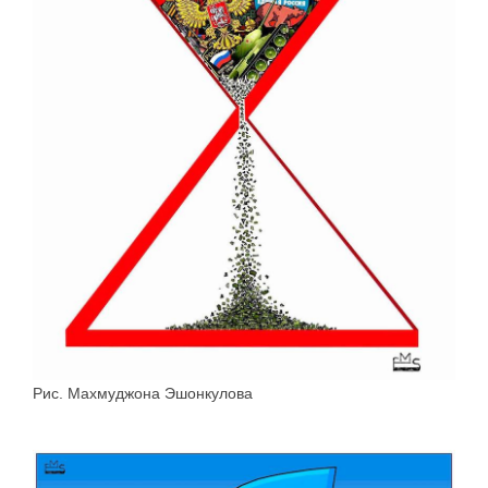
Рис. Махмуджона Эшонкулова