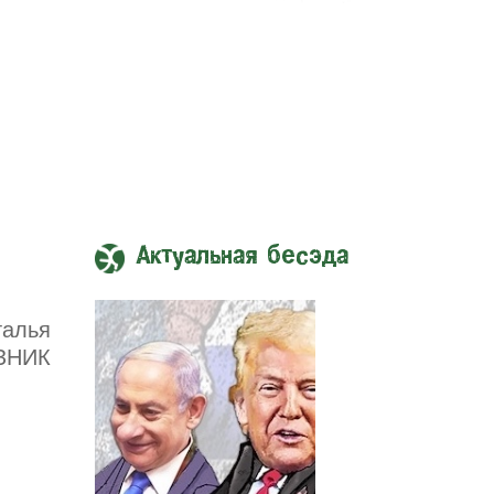
Актуальная бесэда
талья
ЗНИК