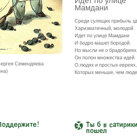
Идет по улице
Мамдани
Среди сулящих прибыль з
Харизматичный, молодой
Идет по улице Мамдани
И бодро машет бородой.
Но мысли не о брадобреях
Он полон множества идей
Сергея Семендяева
О людях и простых евреях,
ина)
Которых меньше, чем люде
Поддержите!
Ты б в сатирик
пошел