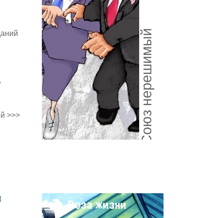
Союз нерешимый
даний
,
й >>>
и
Поза жизни