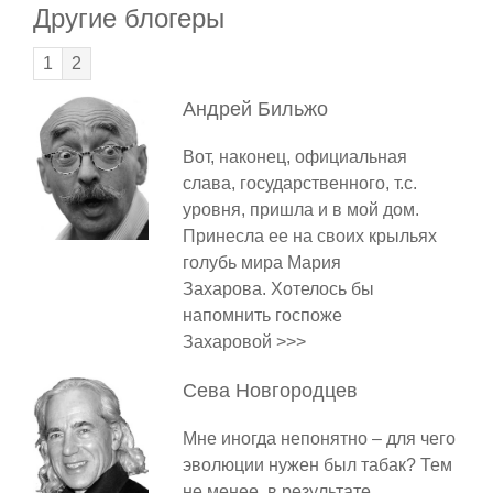
Другие блогеры
1
2
Андрей
Бильжо
Вот, наконец, официальная
слава, государственного, т.с.
уровня, пришла и в мой дом.
Принесла ее на своих крыльях
голубь мира Мария
Захарова. Хотелось бы
напомнить госпоже
Захаровой >>>
Сева
Новгородцев
Мне иногда непонятно – для чего
эволюции нужен был табак? Тем
не менее, в результате