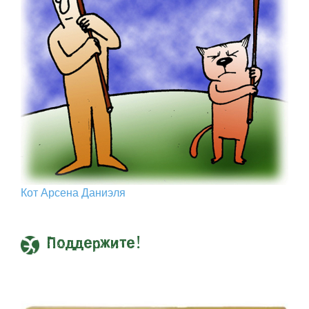
Кот Арcена Даниэля
Поддержите!