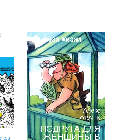
и
Поза жизни
Алекс
ФРАНК
ПОДРУГА ДЛЯ
ЖЕНЩИНЫ В
риков