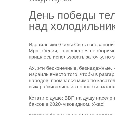
День победы те
над холодильни
И
зраильские Силы Света внезапной
Мракобесия, казавшегося необоримы
пришлось использовать заточку, но 
Ах, эти бесконечные, безнадежные,
Израиль вместо того, чтобы в разга
народов, промчался мимо по касател
выкарабкивались из пропасти, малод
Кстати о душе: ВВП на душу населени
баксов в 2020-м ковидном. Ужас!