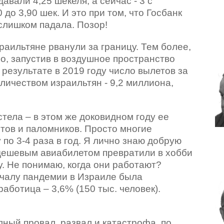
давали 4,25 шекеля, а сейчас - 3 с
 до 3,90 шек. И это при том, что Госбанк
 слишком падала. Позор!
раильтяне рванули за границу. Тем более,
о, запустив в воздушное пространство
результате в 2019 году число вылетов за
оличеством израильтян - 9,2 миллиона,
стела – в этом же доковидном году ее
тов и паломников. Просто многие
 по 3-4 раза в год. Я лично знаю добрую
 дешевым авиабилетом превратили в хобби
ду. Не понимаю, когда они работают?
ачалу пандемии в Израиле была
аботица – 3,6% (150 тыс. человек).
лный провал, развал и катастрофа, по