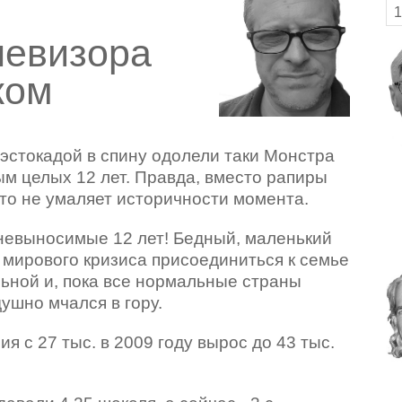
1
левизора
ком
эстокадой
в спину одолели таки Монстра
м целых 12 лет. Правда, вместо рапиры
это не умаляет историчности момента.
 невыносимые 12 лет! Бедный, маленький
р мирового кризиса присоединиться к семье
ьной и, пока все нормальные страны
ушно мчался в гору.
я с 27 тыс. в 2009 году вырос до 43 тыс.