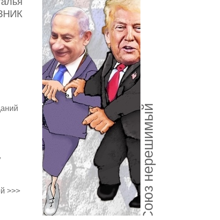
талья
ЗНИК
Союз нерешимый
даний
,
й >>>