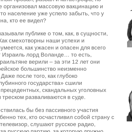
е организовал массовую вакцинацию и
то население уже успело забыть, что у
она, кто ее видел?
азывали публике о том, как, в сущности,
 Как смехотворны наши успехи и
умеется, как ужасен и опасен для всего
т Израиль лорд Воланде… то есть,
раильтяне верили – за эти 12 лет они
врейское большинство неизменно
 Даже после того, как глубоко
лубинного государства» сшили
 прецедентных, скандальных уголовных
м треском разваливаются в суде.
ствилась бы без пассивного участия
енно тех, кто осчастливил собой страну с
 телевизор, слушают русское радио,
за русскую партию, за которую дружно