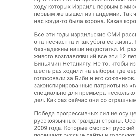
ходу которых Израиль первым в мир
первым же вышел из пандемии. Так ч
нас когда-то была корона. Какая кор
Все эти годы израильские СМИ расск
она несчастна и как убога ее жизнь.
безнадежны наши недостатки. И, раз
живого возглавлявший все эти 12 ле
Биньямин Нетаниягу. Не то, чтобы из
шесть раз ходили на выборы, где е
голосовали за Биби и его союзников.
законспирированные патриоты из «г
специально для премьера несколько
дел. Как раз сейчас они со страшны
Победа прогрессивных сил не осуще
русскоязычных граждан страны. Особ
2009 года. Которые смотрят русский
посещают русские сайты и голосуют 