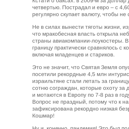
Кстати о баксах: в 2009-м за доллар 
четвертью. Пострадал и евро – с 4,60
регулярно скупает валюту, чтобы не
Не в силах вынести тяготы жизни, из
что мракобесная власть открыла неб
страны авиакомпании-лоукостеры. В 
границу практически сравнялось с к
включая младенцев и стариков.
Это не значит, что Святая Земля опу
посетили рекордные 4,5 млн интурис
израильтяне стали летать за границу
сотню сограждан, которые охоту за
и мотаются в Европу по 7-8 раз в го
Вопрос не праздный, потому что к н
зафиксирована рекордно низкая безр
Кошмар!
Ну и, конечно, пандемия! Это был по