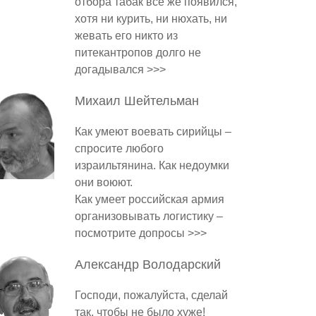
отбора табак все же появился,
хотя ни курить, ни нюхать, ни
жевать его никто из
питекантропов долго не
догадывался >>>
Михаил
Шейтельман
Как умеют воевать сирийцы –
спросите любого
израильтянина. Как недоумки
они воюют.
Как умеет российская армия
организовывать логистику –
посмотрите допросы >>>
Александр
Володарский
Господи, пожалуйста, сделай
так, чтобы не было хуже!