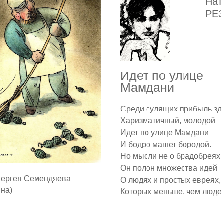
На
РЕ
Идет по улице
Мамдани
Среди сулящих прибыль з
Харизматичный, молодой
Идет по улице Мамдани
И бодро машет бородой.
Но мысли не о брадобреях
Он полон множества идей
Сергея Семендяева
О людях и простых евреях,
ина)
Которых меньше, чем люде