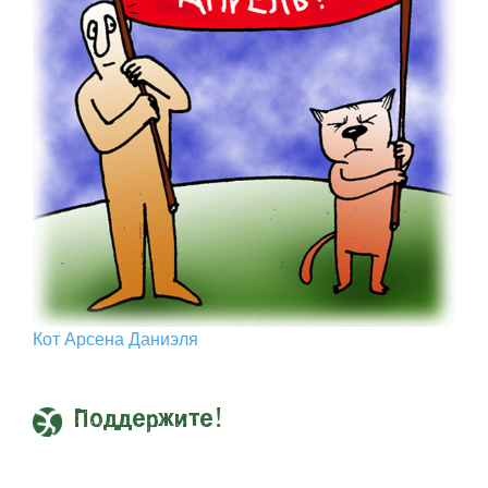
Кот Арcена Даниэля
Поддержите!