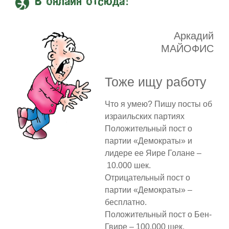
В онлайн отсюда!
Аркадий
МАЙОФИС
Тоже ищу работу
Что я умею? Пишу посты об
израильских партиях
Положительный пост о
партии «Демократы» и
лидере ее Яире Голане –
10.000 шек.
Отрицательный пост о
партии «Демократы» –
бесплатно.
Положительный пост о Бен-
Гвире – 100.000 шек.