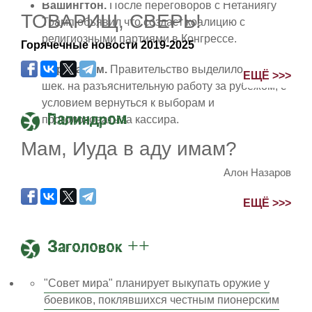
Вашингтон.
После переговоров с Нетаниягу
ТОВАРИЩ, СВЕРЬ!
Трамп объявил что создаст коалицию с
религиозными партиями в Конгрессе.
Горячечные новости 2019-2025
Иерусалим.
Правительство выделило 2,5 млрд
ЕЩЁ >>>
шек. на разъяснительную работу за рубежом, с
условием вернуться к выборам и
Палиндром
проголосовать за кассира.
Мам, Иуда в аду имам?
Алон Назаров
ЕЩЁ >>>
Заголовок ++
"Совет мира" планирует выкупать оружие у
боевиков, поклявшихся честным пионерским