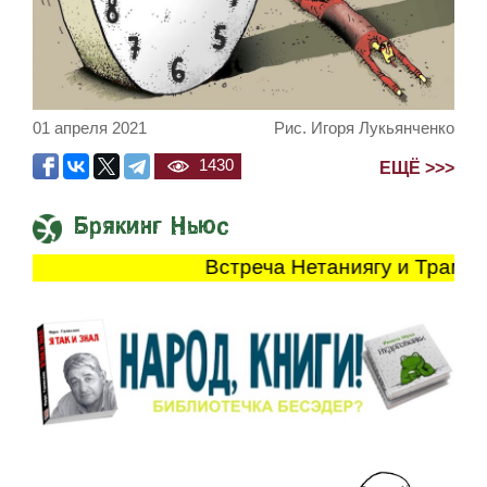
01 апреля 2021
Рис. Игоря Лукьянченко
1430
ЕЩЁ >>>
Брякинг Ньюс
Встреча Нетаниягу и Трампа прод