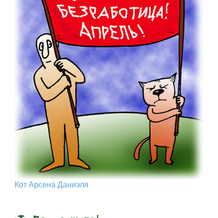
Кот Арcена Даниэля