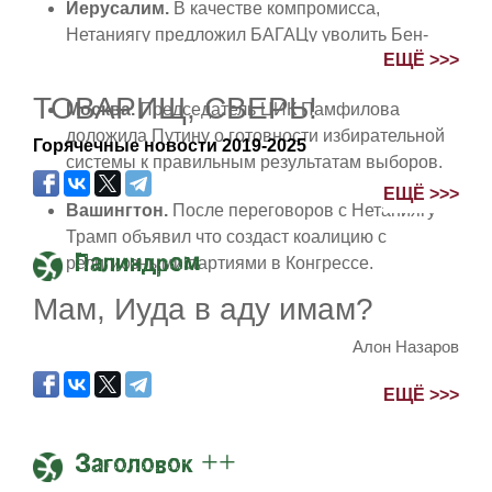
Иерусалим.
В качестве компромисса,
Нетаниягу предложил БАГАЦу уволить Бен-
ЕЩЁ >>>
Гвира и назначить на его пост крокодила.
ТОВАРИЩ, СВЕРЬ!
Москва.
Председатель ЦИК Памфилова
доложила Путину о готовности избирательной
Горячечные новости 2019-2025
системы к правильным результатам выборов.
ЕЩЁ >>>
Вашингтон.
После переговоров с Нетаниягу
Трамп объявил что создаст коалицию с
Палиндром
религиозными партиями в Конгрессе.
Мам, Иуда в аду имам?
Алон Назаров
ЕЩЁ >>>
Заголовок ++