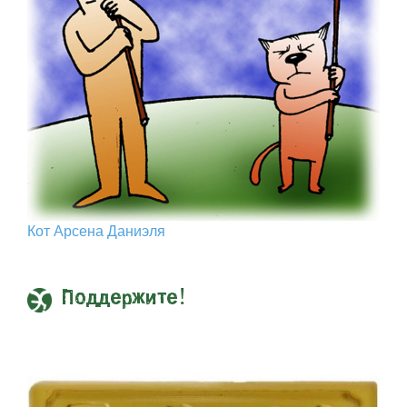
Кот Арcена Даниэля
Поддержите!