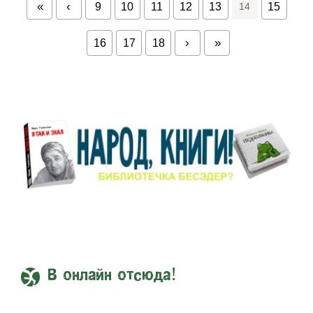
9
10
11
12
13
14
15
16
17
18
В онлайн отсюда!