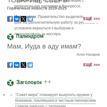
ТОВАРИЩ, СВЕРЬ!
Трамп объявил что создаст коалицию с
религиозными партиями в Конгрессе.
Горячечные новости 2019-2025
Иерусалим.
Правительство выделило 2,5 млрд
ЕЩЁ >>>
шек. на разъяснительную работу за рубежом, с
условием вернуться к выборам и
проголосовать за кассира.
Палиндром
Мам, Иуда в аду имам?
Алон Назаров
ЕЩЁ >>>
Заголовок ++
"Совет мира" планирует выкупать оружие у
боевиков, поклявшихся честным пионерским
словом завязать с террором