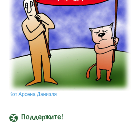
Кот Арcена Даниэля
Поддержите!