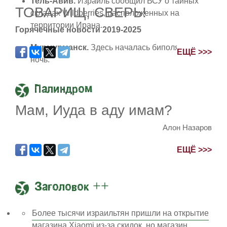
Тель-Авив.
Израиль сообщил ВСУ о тайных
ТОВАРИЩ, СВЕРЬ!
складах Wildberries, расположенных на
территории Ирана.
Горячечные новости 2019-2025
Мурмурманск.
Здесь началась биполярная
ЕЩЁ >>>
ночь.
Палиндром
Мам, Иуда в аду имам?
Алон Назаров
ЕЩЁ >>>
Заголовок ++
Более тысячи израильтян пришли на открытие
магазина Xiaomi из-за скидок, но магазин