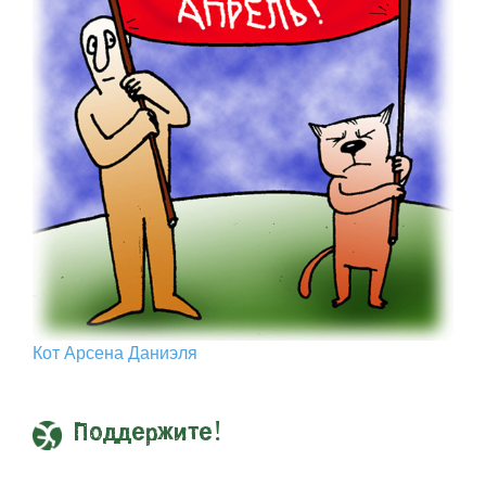
Кот Арcена Даниэля
Поддержите!