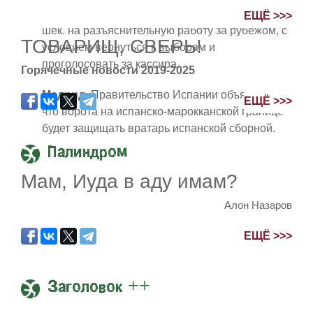
Иерусалим.
Правительство выделило 2,5 млрд
ЕЩЁ >>>
шек. на разъяснительную работу за рубежом, с
ТОВАРИЩ, СВЕРЬ!
условием вернуться к выборам и
проголосовать за кассира.
Горячечные новости 2019-2025
Мадрид.
Правительство Испании объявило,
ЕЩЁ >>>
что ворота на испанско-марокканской границе
будет защищать вратарь испанской сборной.
Палиндром
Мам, Иуда в аду имам?
Алон Назаров
ЕЩЁ >>>
Заголовок ++