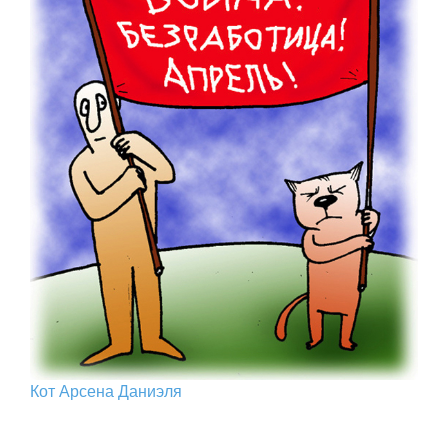
Кот Арcена Даниэля