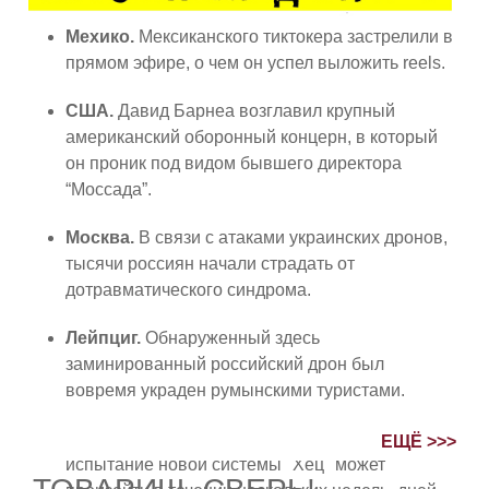
Мехико.
Мексиканского тиктокера застрелили в
прямом эфире, о чем он успел выложить reels.
США.
Давид Барнеа возглавил крупный
американский оборонный концерн, в который
он проник под видом бывшего директора
“Моссада”.
Москва.
В связи с атаками украинских дронов,
тысячи россиян начали страдать от
дотравматического синдрома.
Лейпциг.
Обнаруженный здесь
заминированный российский дрон был
вовремя украден румынскими туристами.
Иерусалим.
Минобороны предупредило, что
ЕЩЁ >>>
испытание новой системы "Хец" может