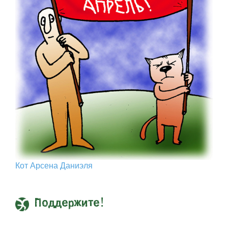
Кот Арcена Даниэля
Поддержите!