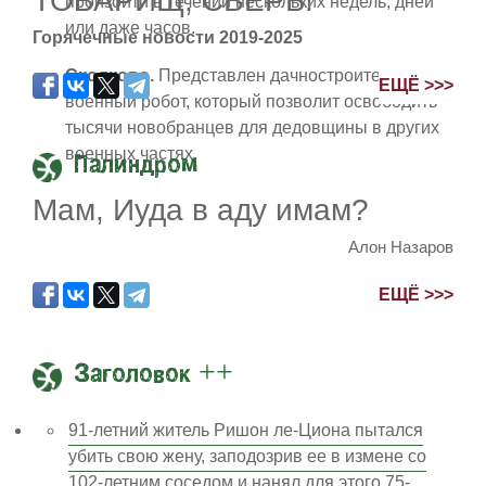
ТОВАРИЩ, СВЕРЬ!
произойти в течении нескольких недель, дней
или даже часов.
Горячечные новости 2019-2025
Сколково.
Представлен дачностроительный
ЕЩЁ >>>
военный робот, который позволит освободить
тысячи новобранцев для дедовщины в других
военных частях.
Палиндром
Мам, Иуда в аду имам?
Алон Назаров
ЕЩЁ >>>
Заголовок ++
91-летний житель Ришон ле-Циона пытался
убить свою жену, заподозрив ее в измене со
102-летним соседом и нанял для этого 75-