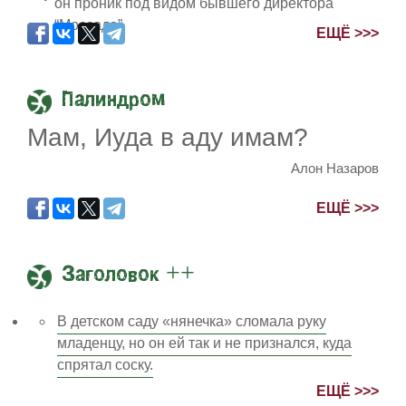
он проник под видом бывшего директора
“Моссада”.
ЕЩЁ >>>
Палиндром
Мам, Иуда в аду имам?
Алон Назаров
ЕЩЁ >>>
Заголовок ++
В детском саду «нянечка» сломала руку
младенцу, но он ей так и не признался, куда
спрятал соску.
ЕЩЁ >>>