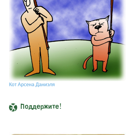
Кот Арcена Даниэля
Поддержите!