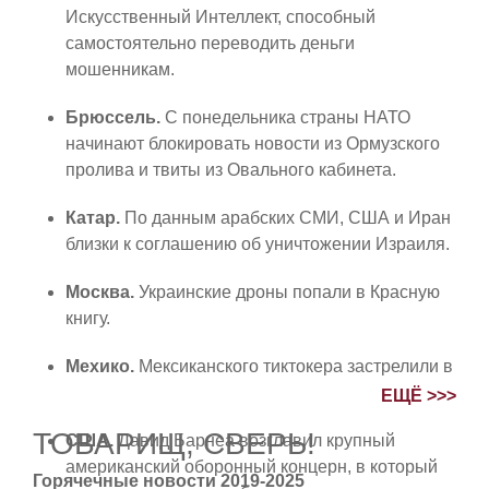
Искусственный Интеллект, способный
самостоятельно переводить деньги
мошенникам.
Брюссель.
С понедельника страны НАТО
начинают блокировать новости из Ормузского
пролива и твиты из Овального кабинета.
Катар.
По данным арабских СМИ, США и Иран
близки к соглашению об уничтожении Израиля.
Москва.
Украинские дроны попали в Красную
книгу.
Мехико.
Мексиканского тиктокера застрелили в
прямом эфире, о чем он успел выложить reels.
ЕЩЁ >>>
ТОВАРИЩ, СВЕРЬ!
США.
Давид Барнеа возглавил крупный
американский оборонный концерн, в который
Горячечные новости 2019-2025