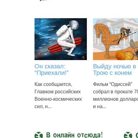
Он сказал:
Выйду ночью в
“Приехали!”
Трою с конем
Как сообщается,
Фильм “Одиссей”
Главком российских
собрал в прокате 7
Военно-космических
миллионов доллар
сил, н...
и на...
В онлайн отсюда!