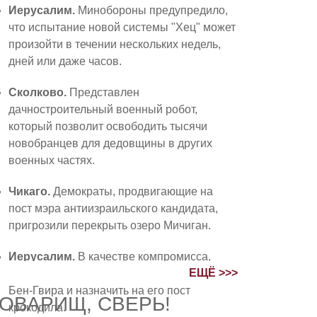
Иерусалим.
Минобороны предупредило,
что испытание новой системы "Хец" может
произойти в течении нескольких недель,
дней или даже часов.
Сколково.
Представлен
дачностроительный военный робот,
который позволит освободить тысячи
новобранцев для дедовщины в других
военных частях.
Чикаго.
Демократы, продвигающие на
пост мэра антиизраильского кандидата,
пригрозили перекрыть озеро Мичиган.
Иерусалим.
В качестве компромисса,
ЕЩЁ >>>
Нетаниягу предложил БАГАЦу уволить
Бен-Гвира и назначить на его пост
ОВАРИЩ, СВЕРЬ!
крокодила.