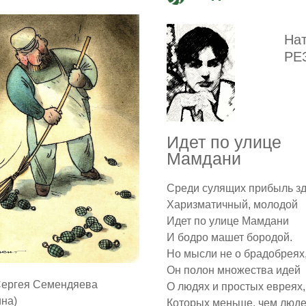
На
РЕ
Идет по улице
Мамдани
Среди сулящих прибыль з
Харизматичный, молодой
Идет по улице Мамдани
И бодро машет бородой.
Но мысли не о брадобреях
Он полон множества идей
Сергея Семендяева
О людях и простых евреях,
ина)
Которых меньше, чем люде