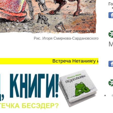
Го
Рис. Игоря Смирнова-Сардановского
М
Встреча Нетаниягу и Трампа 