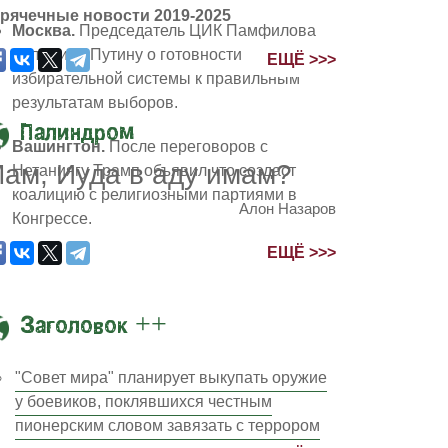
рячечные новости 2019-2025
Москва.
Председатель ЦИК Памфилова
доложила Путину о готовности
ЕЩЁ >>>
избирательной системы к правильным
результатам выборов.
Палиндром
Вашингтон.
После переговоров с
ам, Иуда в аду имам?
Нетаниягу Трамп объявил что создаст
коалицию с религиозными партиями в
Алон Назаров
Конгрессе.
продлилась час двадцать минут и достигла 98 де
ЕЩЁ >>>
Заголовок ++
"Совет мира" планирует выкупать оружие
у боевиков, поклявшихся честным
пионерским словом завязать с террором