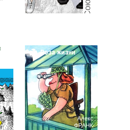
и
Поза жизни
Алекс
ФРАНК