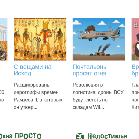
С вещами на
Почтальоны
Вр
Исход
просят огня
бр
Расшифрованы
Революция в
Гл
00
иероглифы времен
логистике: дроны ВСУ
пр
ов
Рамзеса II, в которых
будут лететь по
по
он утвер...
складам Wil...
Кит
Окна ПРОСТО
Недостишья