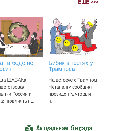
ЕЩЁ >>>
аг в беде не
Бибик в гостях у
осит
Трампоса
ава ШАБАКа
На встрече с Трампом
иветствовал
Нетаниягу сообщил
пытки России и
президенту, что для
ая повлиять н...
н...
Актуальная бесэда