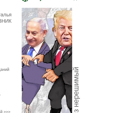
талья
ЗНИК
Союз нерешимый
даний
,
й >>>