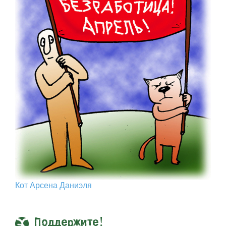
Кот Арcена Даниэля
Поддержите!