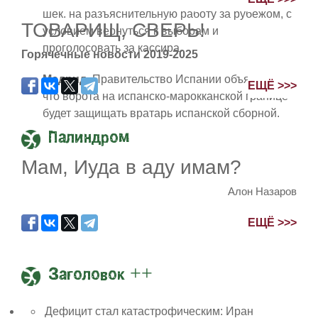
шек. на разъяснительную работу за рубежом, с
ТОВАРИЩ, СВЕРЬ!
условием вернуться к выборам и
проголосовать за кассира.
Горячечные новости 2019-2025
Мадрид.
Правительство Испании объявило,
ЕЩЁ >>>
что ворота на испанско-марокканской границе
будет защищать вратарь испанской сборной.
Палиндром
Мам, Иуда в аду имам?
Алон Назаров
ЕЩЁ >>>
Заголовок ++
Дефицит стал катастрофическим: Иран