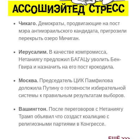
Чикаго.
Демократы, продвигающие на пост
мэра антиизраильского кандидата, пригрозили
перекрыть озеро Мичиган.
Иерусалим.
В качестве компромисса,
Нетаниягу предложил БАГАЦу уволить Бен-
Гвира и назначить на его пост крокодила.
Москва.
Председатель ЦИК Памфилова
доложила Путину о готовности избирательной
системы к правильным результатам выборов.
Вашингтон.
После переговоров с Нетаниягу
Трамп объявил что создаст коалицию с
религиозными партиями в Конгрессе.
Иерусалим.
Правительство выделило 2,5 млрд
ЕЩЁ >>>