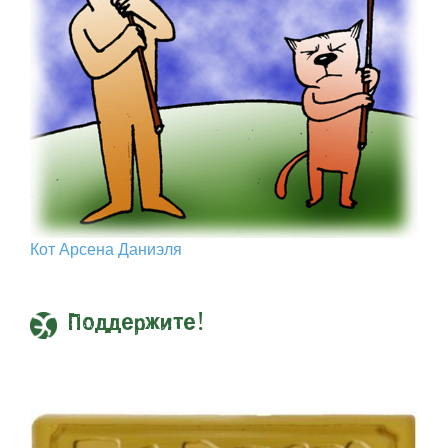
Кот Арcена Даниэля
Поддержите!