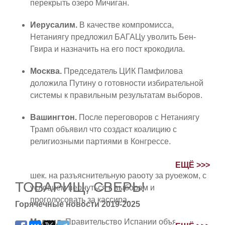
перекрыть озеро Мичиган.
Иерусалим.
В качестве компромисса,
Нетаниягу предложил БАГАЦу уволить Бен-
Гвира и назначить на его пост крокодила.
Москва.
Председатель ЦИК Памфилова
доложила Путину о готовности избирательной
системы к правильным результатам выборов.
Вашингтон.
После переговоров с Нетаниягу
Трамп объявил что создаст коалицию с
религиозными партиями в Конгрессе.
Иерусалим.
Правительство выделило 2,5 млрд
ЕЩЁ >>>
шек. на разъяснительную работу за рубежом, с
ТОВАРИЩ, СВЕРЬ!
условием вернуться к выборам и
проголосовать за кассира.
Горячечные новости 2019-2025
Мадрид.
Правительство Испании объявило,