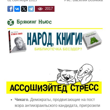
02 сентября 2019
Рис. Василия Вознюка
2017
Брякинг Ньюс
Встреча Нетаниягу и Трампа прод
Чикаго.
Демократы, продвигающие на пост
мэра антиизраильского кандидата, пригрозили