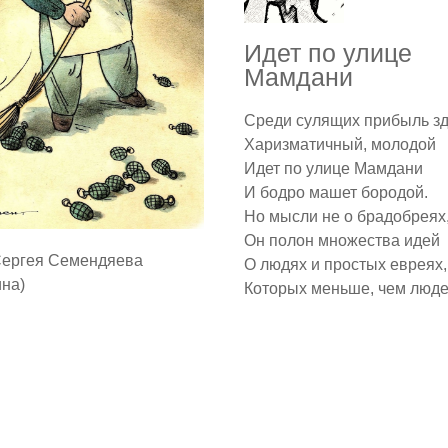
Идет по улице
Мамдани
Среди сулящих прибыль з
Харизматичный, молодой
Идет по улице Мамдани
И бодро машет бородой.
Но мысли не о брадобреях
Он полон множества идей
Сергея Семендяева
О людях и простых евреях,
ина)
Которых меньше, чем люде