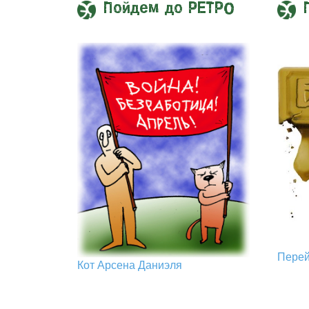
Пойдем до РЕТРО
Пере
Кот Арcена Даниэля