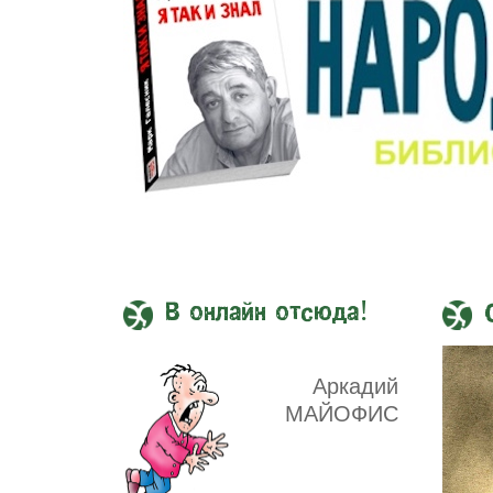
В онлайн отсюда!
Аркадий
МАЙОФИС