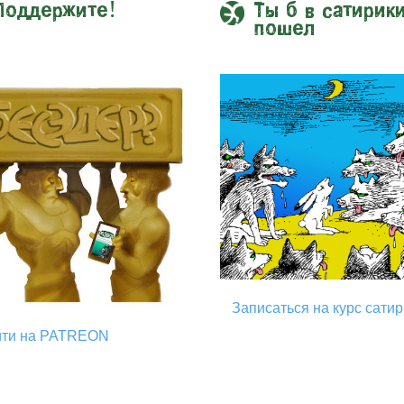
Поддержите!
Ты б в сатирик
пошел
Записаться на курс сати
йти на PATREON