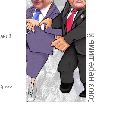
Союз нерешимый
даний
,
й >>>