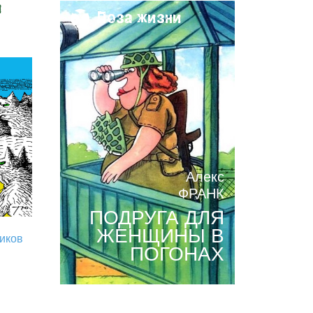
и
Поза жизни
Алекс
ФРАНК
ПОДРУГА ДЛЯ
ЖЕНЩИНЫ В
риков
ПОГОНАХ