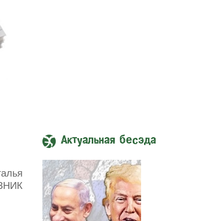
Актуальная бесэда
талья
ЗНИК