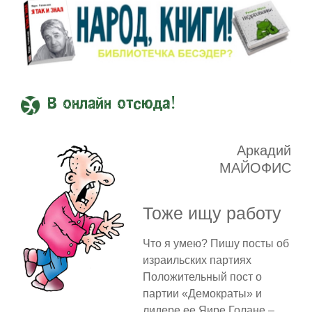
В онлайн отсюда!
Аркадий
МАЙОФИС
Тоже ищу работу
Что я умею? Пишу посты об
израильских партиях
Положительный пост о
партии «Демократы» и
лидере ее Яире Голане –