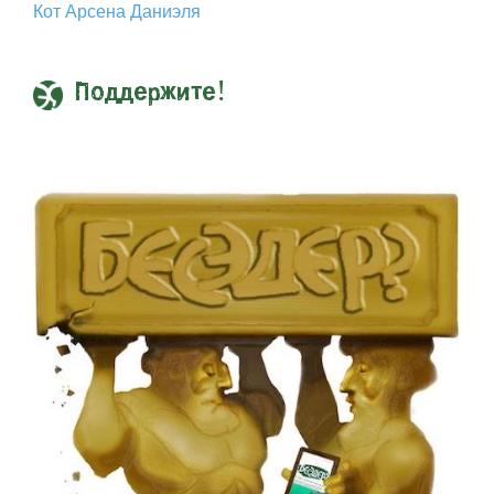
Кот Арcена Даниэля
Поддержите!