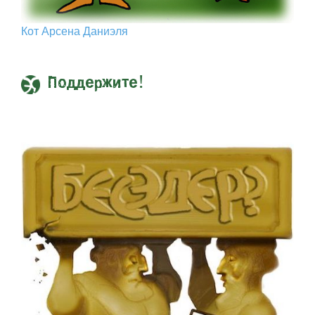
Кот Арcена Даниэля
Поддержите!