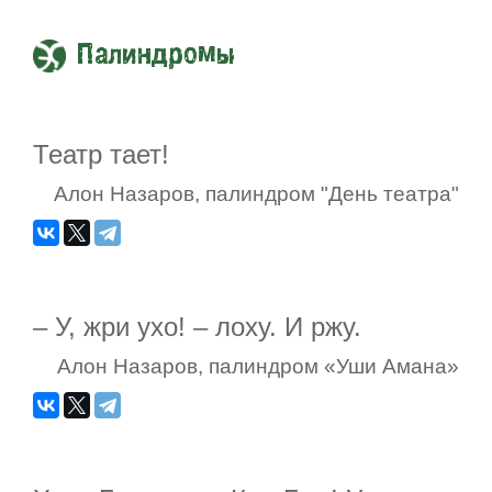
Палиндромы
Театр тает!
Алон Назаров, палиндром "День театра"
– У, жри ухо! – лоху. И ржу.
Алон Назаров, палиндром «Уши Амана»