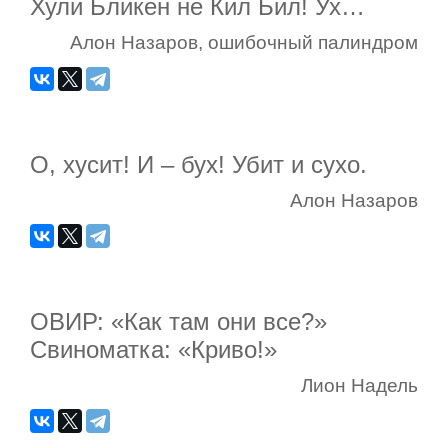
Хули Бликен не Кил Бил! Ух…
Алон Назаров, ошибочный палиндром
О, хусит! И – бух! Убит и сухо.
Алон Назаров
ОВИР: «Как там они все?»
Свиноматка: «Криво!»
Лион Надель