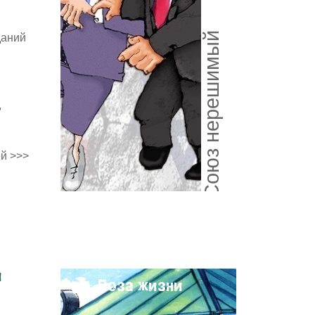
Союз нерешимый
даний
,
й >>>
и
Поза жизни