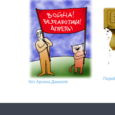
Пере
Кот Арcена Даниэля