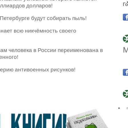
Го
иллиардов долларов!
-Петербурге будут собирать пыль!
знает всю никчёмность своего
М
ам человека в России переименована в
енного!
серию антивоенных рисунков!