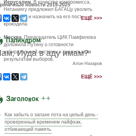
Иерусалим.
В качестве компромисса,
рячечные новости 2019-2025
Нетаниягу предложил БАГАЦу уволить
Бен-Гвира и назначить на его пост
ЕЩЁ >>>
крокодила.
Москва.
Председатель ЦИК Памфилова
Палиндром
доложила Путину о готовности
ам, Иуда в аду имам?
избирательной системы к правильным
результатам выборов.
Алон Назаров
ЕЩЁ >>>
Заголовок ++
Как забыть о запахе пота на целый день -
проверенный временем лайфхак,
отбивающий память.