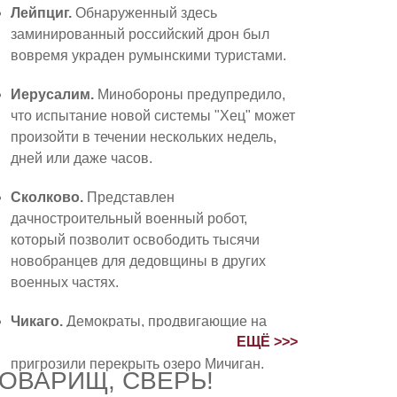
Лейпциг.
Обнаруженный здесь
заминированный российский дрон был
вовремя украден румынскими туристами.
Иерусалим.
Минобороны предупредило,
что испытание новой системы "Хец" может
произойти в течении нескольких недель,
дней или даже часов.
Сколково.
Представлен
дачностроительный военный робот,
который позволит освободить тысячи
новобранцев для дедовщины в других
военных частях.
Чикаго.
Демократы, продвигающие на
ЕЩЁ >>>
пост мэра антиизраильского кандидата,
пригрозили перекрыть озеро Мичиган.
ОВАРИЩ, СВЕРЬ!