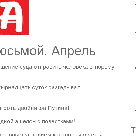
восьмой. Апрель
шение суда отправить человека в тюрьму
тырнадцать суток разгадывал
т рота двойников Путина!
дной эшелон с повестками!
Т
главным условием которого является