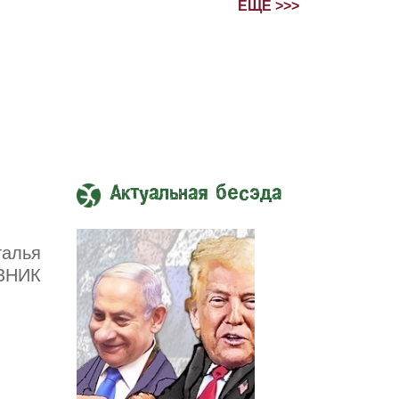
ЕЩЁ >>>
Актуальная бесэда
талья
ЗНИК