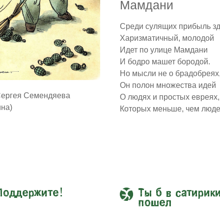
Мамдани
Среди сулящих прибыль з
Харизматичный, молодой
Идет по улице Мамдани
И бодро машет бородой.
Но мысли не о брадобреях
Он полон множества идей
Сергея Семендяева
О людях и простых евреях,
ина)
Которых меньше, чем люде
Поддержите!
Ты б в сатирик
пошел