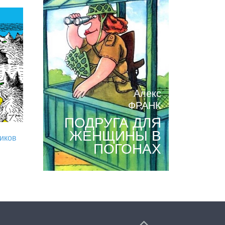
Алекс
ФРАНК
ПОДРУГА ДЛЯ
ЖЕНЩИНЫ В
риков
ПОГОНАХ
.