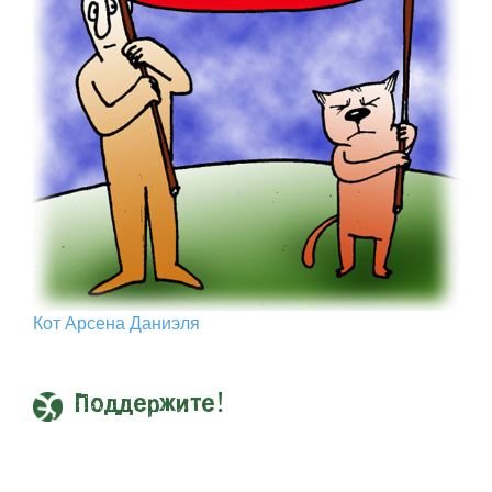
Кот Арcена Даниэля
Поддержите!