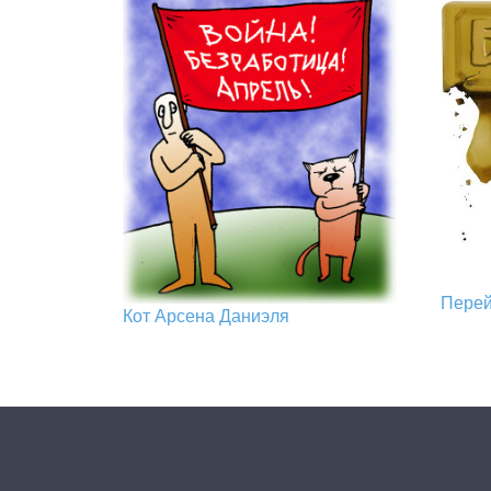
Пере
Кот Арcена Даниэля