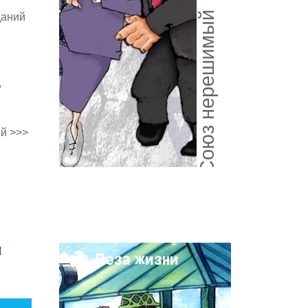
Союз нерешимый
даний
,
й >>>
и
Поза жизни