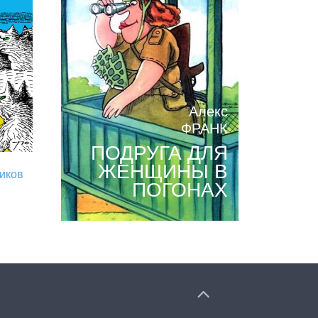
Алекс
ФРАНК
ПОДРУГА ДЛЯ
ЖЕНЩИНЫ В
риков
ПОГОНАХ
.