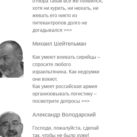
отбора табак все же появился,
хотя ни курить, ни нюхать, ни
жевать его никто из
питекантропов долго не
догадывался >>>
Михаил
Шейтельман
Как умеют воевать сирийцы –
спросите любого
израильтянина. Как недоумки
они воюют.
Как умеет российская армия
организовывать логистику –
посмотрите допросы >>>
Александр
Володарский
Господи, пожалуйста, сделай
так, чтобы не было хуже!