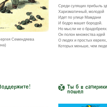
Среди сулящих прибыль з
Харизматичный, молодой
Идет по улице Мамдани
И бодро машет бородой.
Но мысли не о брадобреях
Он полон множества идей
Сергея Семендяева
О людях и простых евреях,
ина)
Которых меньше, чем люде
Поддержите!
Ты б в сатирик
пошел