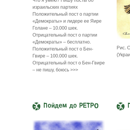
Что я умею? Пишу посты об
израильских партиях
Положительный пост о партии
«Демократы» и лидере ее Яире
Голане – 10.000 шек.
Отрицательный пост о партии
«Демократы» – бесплатно.
Рис. 
Положительный пост о Бен-
(Укра
Гвире – 100.000 шек.
Отрицательный пост о Бен-Гвире
– не пишу, боюсь >>>
Пойдем до РЕТРО