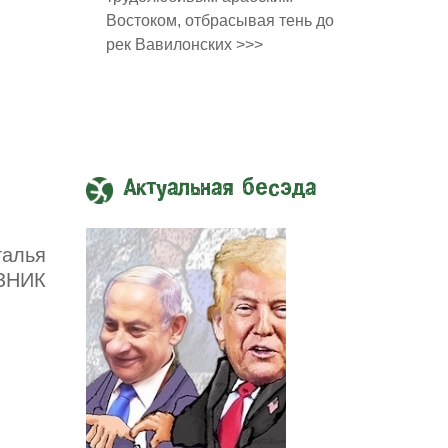
Востоком, отбрасывая тень до
рек Вавилонских >>>
Актуальная бесэда
талья
ЗНИК