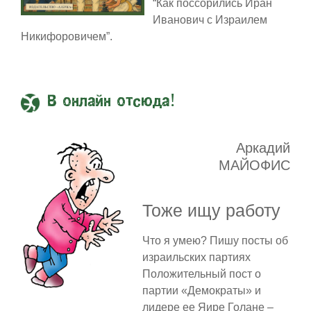
“Как поссорились Иран
Иванович с Израилем
Никифоровичем”.
В онлайн отсюда!
Аркадий
МАЙОФИС
Тоже ищу работу
Что я умею? Пишу посты об
израильских партиях
Положительный пост о
партии «Демократы» и
лидере ее Яире Голане –