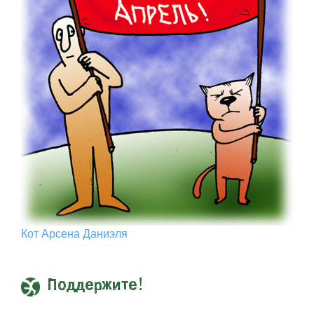
Кот Арcена Даниэля
Поддержите!