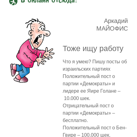
В онлайн отсюда!
Аркадий
МАЙОФИС
Тоже ищу работу
Что я умею? Пишу посты об
израильских партиях
Положительный пост о
партии «Демократы» и
лидере ее Яире Голане –
10.000 шек.
Отрицательный пост о
партии «Демократы» –
бесплатно.
Положительный пост о Бен-
Гвире – 100.000 шек.