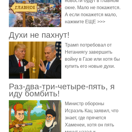
новости будут в главном
окне. Мало не покажется.
А если покажется мало,
нажмите ЕЩЕ >>>
Духи не пахнут!
Трамп потребовал от
Нетаниягу завершить
войну в Газе или хотя бы
купить его новые духи.
Раз-два-три-четыре-пять, я
иду бомбить!
Министр обороны
Исраэль Кац заявил, что
знает, где прячется
Хаменеи, хотя он пять
минут назад и