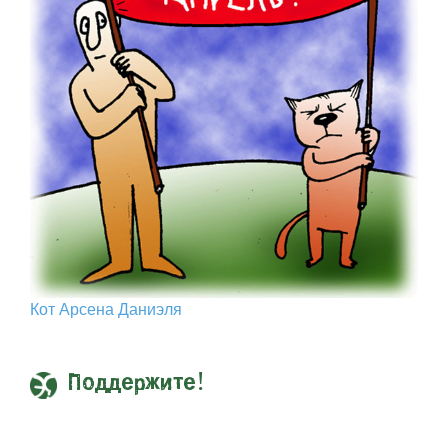
Кот Арcена Даниэля
Поддержите!