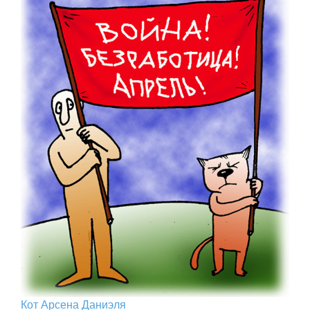
Кот Арcена Даниэля