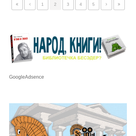
1
2
3
4
5
GoogleAdsence