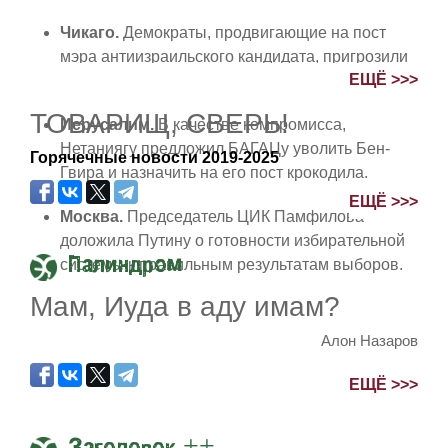
Чикаго.
Демократы, продвигающие на пост
мэра антиизраильского кандидата, пригрозили
ЕЩЁ >>>
перекрыть озеро Мичиган.
ТОВАРИЩ, СВЕРЬ!
Иерусалим.
В качестве компромисса,
Нетаниягу предложил БАГАЦу уволить Бен-
Горячечные новости 2019-2025
Гвира и назначить на его пост крокодила.
ЕЩЁ >>>
Москва.
Председатель ЦИК Памфилова
доложила Путину о готовности избирательной
Палиндром
системы к правильным результатам выборов.
Мам, Иуда в аду имам?
Алон Назаров
ЕЩЁ >>>