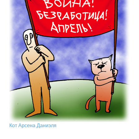
Кот Арcена Даниэля