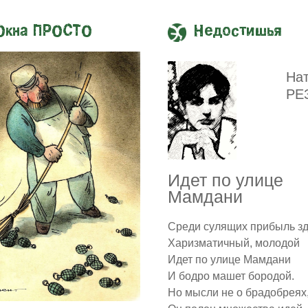
Окна ПРОСТО
Недостишья
На
РЕ
Идет по улице
Мамдани
Среди сулящих прибыль з
Харизматичный, молодой
Идет по улице Мамдани
И бодро машет бородой.
Но мысли не о брадобреях