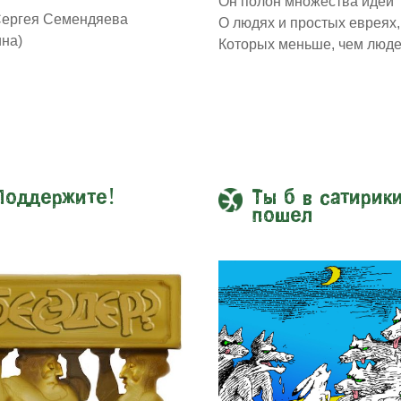
Он полон множества идей
Сергея Семендяева
О людях и простых евреях,
ина)
Которых меньше, чем люде
Поддержите!
Ты б в сатирик
пошел