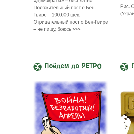
«Демократы» – бесплатно.
Рис. 
Положительный пост о Бен-
(Укра
Гвире – 100.000 шек.
Отрицательный пост о Бен-Гвире
– не пишу, боюсь >>>
Пойдем до РЕТРО