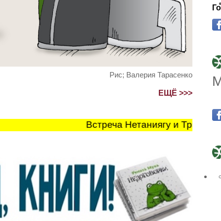
Го
Рис; Валерия Тарасенко
М
ЕЩЁ >>>
Встреча Нетаниягу и Трампа про