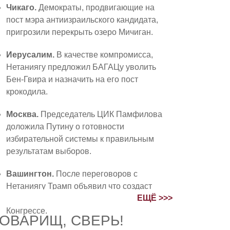
Чикаго.
Демократы, продвигающие на
пост мэра антиизраильского кандидата,
пригрозили перекрыть озеро Мичиган.
Иерусалим.
В качестве компромисса,
Нетаниягу предложил БАГАЦу уволить
Бен-Гвира и назначить на его пост
крокодила.
Москва.
Председатель ЦИК Памфилова
доложила Путину о готовности
избирательной системы к правильным
результатам выборов.
Вашингтон.
После переговоров с
Нетаниягу Трамп объявил что создаст
ЕЩЁ >>>
коалицию с религиозными партиями в
Конгрессе.
ОВАРИЩ, СВЕРЬ!