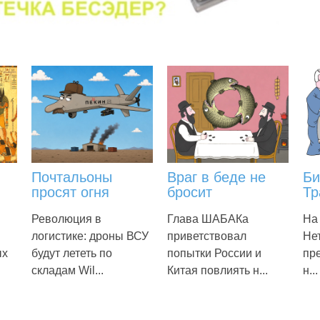
Почтальоны
Враг в беде не
Би
просят огня
бросит
Тр
Революция в
Глава ШАБАКа
На
логистике: дроны ВСУ
приветствовал
Не
ых
будут лететь по
попытки России и
пре
складам Wil...
Китая повлиять н...
н...