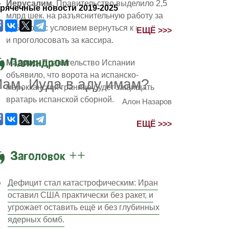
Иерусалим.
Правительство выделило 2,5
рячечные новости 2019-2025
млрд шек. на разъяснительную работу за
рубежом, с условием вернуться к выборам
ЕЩЁ >>>
и проголосовать за кассира.
Палиндром
Мадрид.
Правительство Испании
объявило, что ворота на испанско-
ам, Иуда в аду имам?
марокканской границе будет защищать
вратарь испанской сборной.
Алон Назаров
ЕЩЁ >>>
длилась час двадцать минут и достигла 98 дециб
Заголовок ++
Дефицит стал катастрофическим: Иран
оставил США практически без ракет, и
угрожает оставить ещё и без глубинных
ядерных бомб.