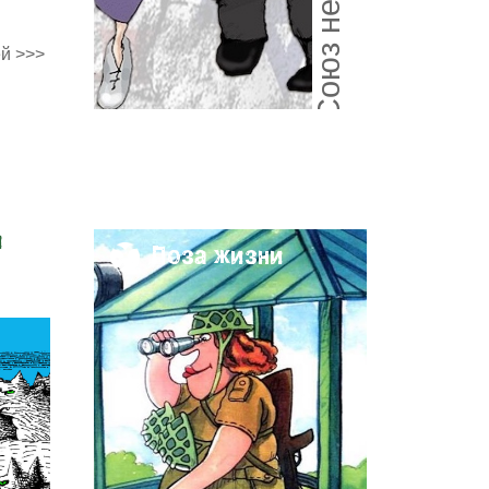
й >>>
и
Поза жизни