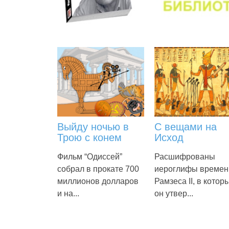
Выйду ночью в
С вещами на
Трою с конем
Исход
Фильм “Одиссей”
Расшифрованы
собрал в прокате 700
иероглифы времен
миллионов долларов
Рамзеса II, в котор
и на...
он утвер...