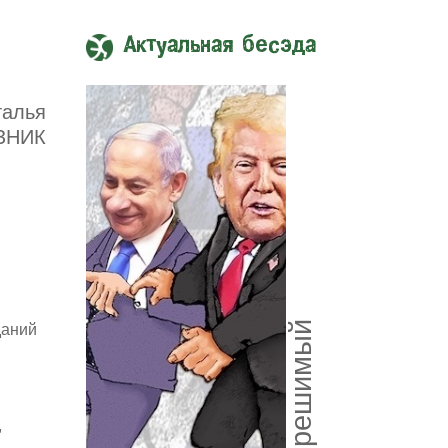
Актуальная бесэда
талья
ЗНИК
Союз нерешимый
даний
,