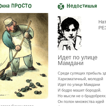
Окна ПРОСТО
Недостишья
На
РЕ
Идет по улице
Мамдани
Среди сулящих прибыль з
Харизматичный, молодой
Идет по улице Мамдани
И бодро машет бородой.
Но мысли не о брадобреях
Он полон множества идей