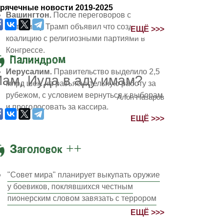
рячечные новости 2019-2025
Вашингтон.
После переговоров с
Нетаниягу Трамп объявил что создаст
ЕЩЁ >>>
коалицию с религиозными партиями в
Конгрессе.
Палиндром
Иерусалим.
Правительство выделило 2,5
ам, Иуда в аду имам?
млрд шек. на разъяснительную работу за
рубежом, с условием вернуться к выборам
Алон Назаров
и проголосовать за кассира.
ЕЩЁ >>>
па продлилась час двадцать минут и достигла 98
Заголовок ++
"Совет мира" планирует выкупать оружие
у боевиков, поклявшихся честным
пионерским словом завязать с террором
ЕЩЁ >>>