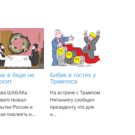
аг в беде не
Бибик в гостях у
осит
Трампоса
ава ШАБАКа
На встрече с Трампом
иветствовал
Нетаниягу сообщил
пытки России и
президенту, что для
ая повлиять н...
н...