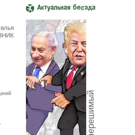
Актуальная бесэда
талья
ЗНИК
Союз нерешимый
даний
,