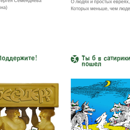
Сергея Семендяева
О людях и простых евреях,
ина)
Которых меньше, чем люде
Поддержите!
Ты б в сатирик
пошел