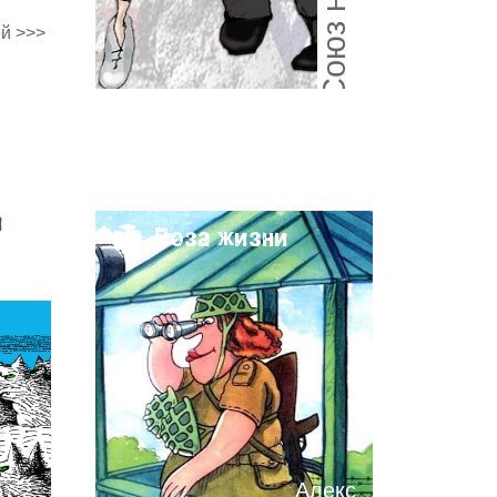
й >>>
и
Поза жизни
Алекс