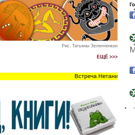
Го
Рис. Татьяны Зеленченкон
М
ЕЩЁ >>>
Встреча Нетаниягу и Трам