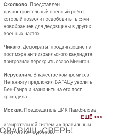
Сколково.
Представлен
дачностроительный военный робот,
который позволит освободить тысячи
новобранцев для дедовщины в других
военных частях.
Чикаго.
Демократы, продвигающие на
пост мэра антиизраильского кандидата,
пригрозили перекрыть озеро Мичиган.
Иерусалим.
В качестве компромисса,
Нетаниягу предложил БАГАЦу уволить
Бен-Гвира и назначить на его пост
крокодила.
Москва.
Председатель ЦИК Памфилова
ЕЩЁ >>>
доложила Путину о готовности
избирательной системы к правильным
ОВАРИЩ, СВЕРЬ!
результатам выборов.