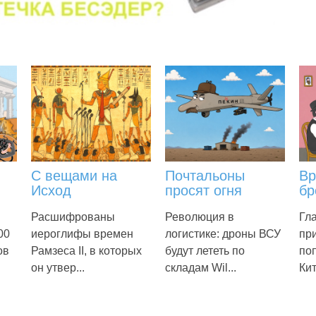
С вещами на
Почтальоны
Вр
Исход
просят огня
бр
Расшифрованы
Революция в
Гл
00
иероглифы времен
логистике: дроны ВСУ
пр
ов
Рамзеса II, в которых
будут лететь по
по
он утвер...
складам Wil...
Кит